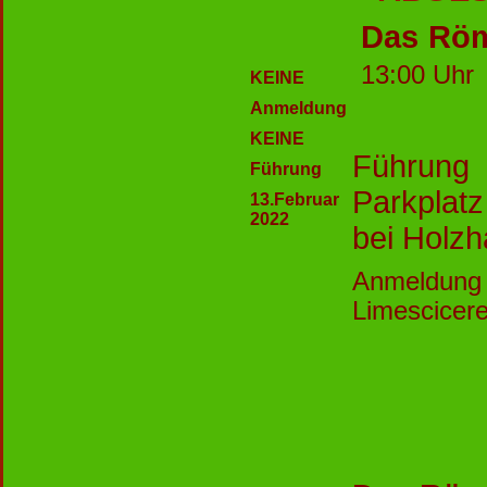
Das Röm
13:00 U
KEINE
Anmeld
ung
KEINE
F
ührung
Führung
Parkplatz
13.Februar
2022
bei Holz
Anmeldun
Limescicer