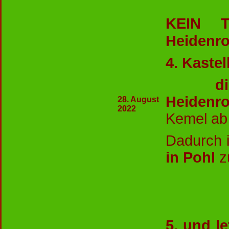
KEIN T
Heidenr
4. Kaste
diesma
He
28. August
2022
Kemel ab
Dadurch 
in Pohl
zu
5. und l