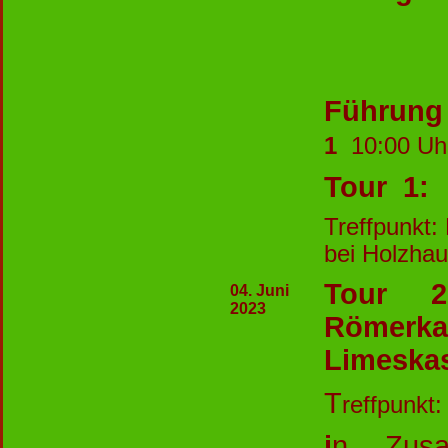
Führun
1
10:00 
Tour 1:
Treffpunkt:
bei Holzha
Tour 
04. Juni
2023
Römerk
Limeskas
T
reffpunkt
i
n Zusa