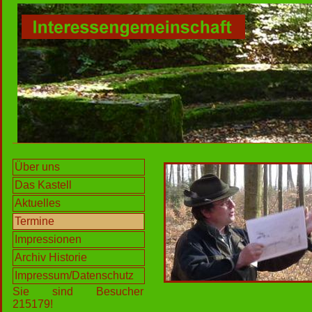
Über uns
Das Kastell
Aktuelles
Termine
Impressionen
Archiv Historie
Impressum/Datenschutz
Sie sind Besucher
215179!