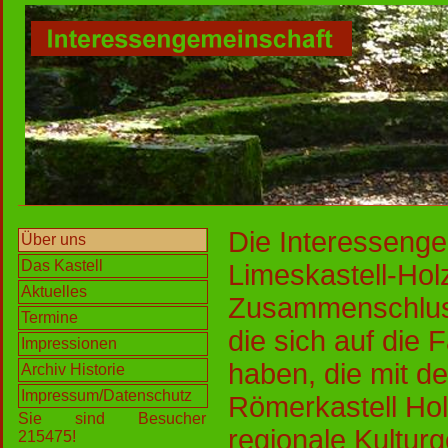
Die Interesseng
Über uns
Das Kastell
Limeskastell-Hol
Aktuelles
Zusammenschlu
Termine
die sich auf die
Impressionen
haben, die mit 
Archiv Historie
Impressum/Datenschutz
Römerkastell Ho
Sie sind Besucher
regionale Kultur
215475!